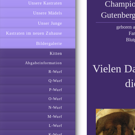
Champio
Unsere Kastraten
Gutenber
Unsere Mädels
Unser Junge
geboren 
Far
Kastraten im neuen Zuhause
Blut
Bildergalerie
Kitten
Abgabeinformation
Vielen D
R-Wurf
di
Q-Wurf
P-Wurf
O-Wurf
N-Wurf
M-Wurf
L-Wurf
K-Wurf