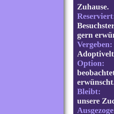
Zuh
Reserviert
Besuchster
gern erwü
Vergeben:
Adoptivel
Option:
D
beobachtet
erw
Bleibt:
Da
unsere Zuc
Ausgezoge