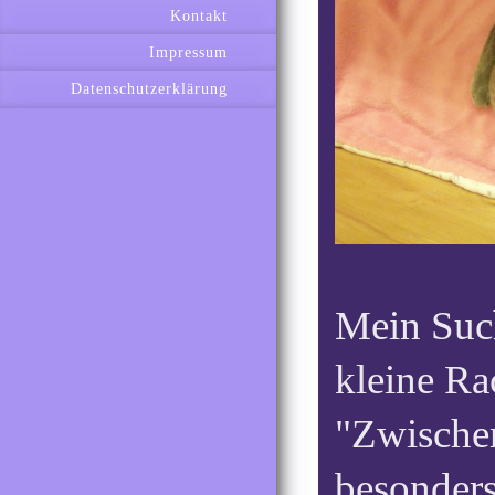
Kontakt
Impressum
Datenschutzerklärung
Mein Such
kleine Ra
"Zwischen
besonders