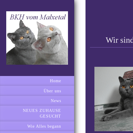
Wir sin
Home
Über uns
News
NEUES ZUHAUSE
GESUCHT
Wie Alles begann