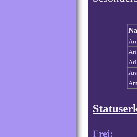
N
Ar
Ari
Ar
Ar
Am
Statuser
Frei:
Das